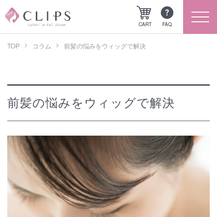
CART
FAQ
TOP
コラム
前髪の悩みをウィッグで解決
QU
CL
前髪の悩みをウィッグで解決
気