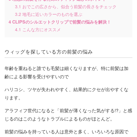
7
3.1
おでこの広さから、似合う前髪の長さをチェック
3.2
地毛に近いカラーのものを選ぶ
大
4
CLIPSのシルエットクリップで前髪の悩みを解決！
4.1
こんな方にオススメ
ウィッグを探している方の前髪の悩み
お
年齢を重ねると誰でも毛髪は細くなりますが、特に前髪は加
齢による影響を受けやすいので
ハリコシ、ツヤが失われやすく、結果的にクセが出やすくな
ります。
アラフィフ世代になると「前髪が薄くなった気がする!?」と感
じるのはこのようなトラブルによるものがほとんど。
前髪の悩みを持っている人は意外と多く、いろいろな原因で