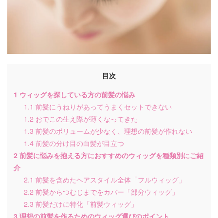
ヘ
目次
1
ウィッグを探している方の前髪の悩み
1.1
前髪にうねりがあってうまくセットできない
1.2
おでこの生え際が薄くなってきた
1.3
前髪のボリュームが少なく、理想の前髪が作れない
年
1.4
前髪の分け目の白髪が目立つ
3
2
前髪に悩みを抱える方におすすめのウィッグを種類別にご紹
4
介
2.1
前髪を含めたヘアスタイル全体「フルウィッグ」
5
2.2
前髪からつむじまでをカバー「部分ウィッグ」
6
2.3
前髪だけに特化「前髪ウィッグ」
3
理想の前髪を作るためのウィッグ選びのポイント