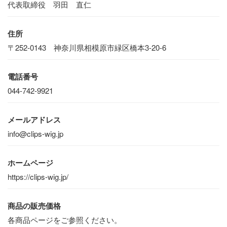
代表取締役 羽田 直仁
住所
ヘ
〒252-0143 神奈川県相模原市緑区橋本3-20-6
電話番号
044-742-9921
メールアドレス
info@clips-wig.jp
年
3
ホームページ
4
https://clips-wig.jp/
5
商品の販売価格
6
各商品ページをご参照ください。